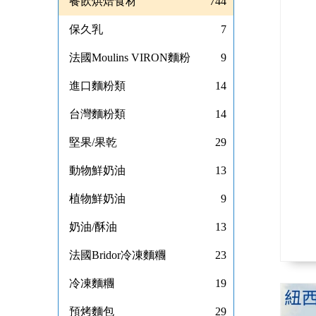
餐飲烘焙食材
744
保久乳
7
法國Moulins VIRON麵粉
9
進口麵粉類
14
台灣麵粉類
14
堅果/果乾
29
動物鮮奶油
13
植物鮮奶油
9
奶油/酥油
13
法國Bridor冷凍麵糰
23
冷凍麵糰
19
預烤麵包
29