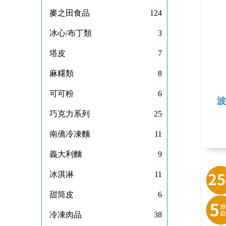
麥之田食品
124
冰心/布丁類
3
塔皮
7
麻糬類
8
可可粉
6
波
巧克力系列
25
南僑冷凍麵
11
義大利麵
9
冰淇淋
11
甜筒皮
6
冷凍肉品
38