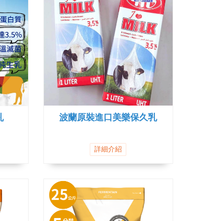
乳
波蘭原裝進口美樂保久乳
詳細介紹