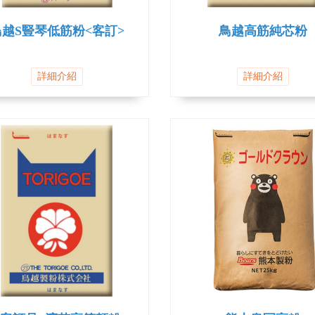
鳥越S豎琴低筋粉<客訂>
鳥越高筋純芯粉
詳細介紹
詳細介紹