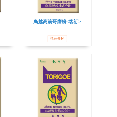
鳥越高筋哥磨粉<客訂>
詳細介紹