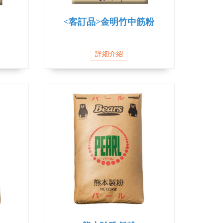
<客訂品>金明竹中筋粉
詳細介紹