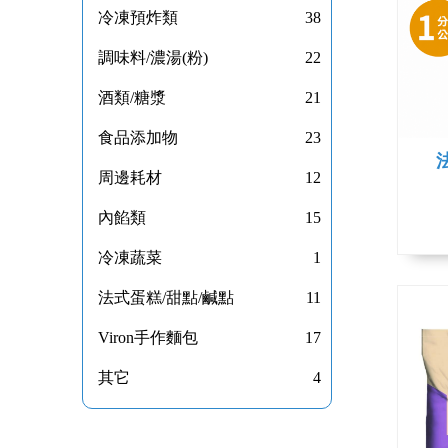
冷凍預炸類
38
調味料/濃湯(粉)
22
酒類/糖漿
21
食品添加物
23
周邊耗材
12
內餡類
15
冷凍蔬菜
1
法式蛋糕/甜點/鹹點
11
Viron手作麵包
17
其它
4