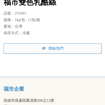
福市雙色乳酪絲
品號：251003

規格：1kg/包 ‧ 12包/箱

產地：台灣

保存方式：冷藏
聯絡我們
福市企業
高雄市燕巢區鳳澄路200之12號