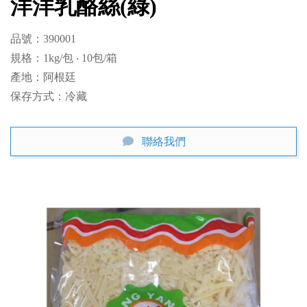
洋洋乳酪絲(綠)
品號：390001

規格：1kg/包 ‧ 10包/箱

產地：阿根廷

保存方式：冷藏
聯絡我們